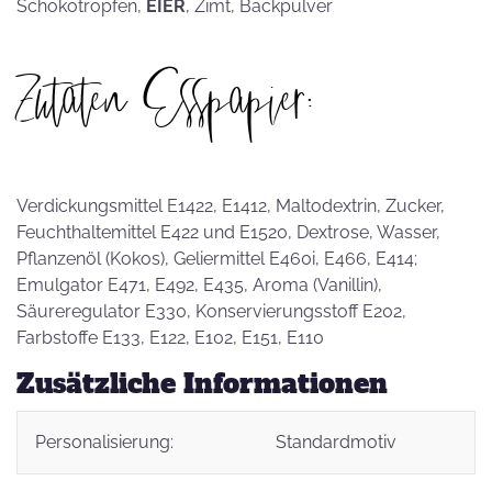
Schokotropfen,
EIER
, Zimt, Backpulver
Zutaten Esspapier:
Verdickungsmittel E1422, E1412, Maltodextrin, Zucker,
Feuchthaltemittel E422 und E1520, Dextrose, Wasser,
Pflanzenöl (Kokos), Geliermittel E460i, E466, E414;
Emulgator E471, E492, E435, Aroma (Vanillin),
Säureregulator E330, Konservierungsstoff E202,
Farbstoffe E133, E122, E102, E151, E110
Zusätzliche Informationen
Personalisierung:
Standardmotiv