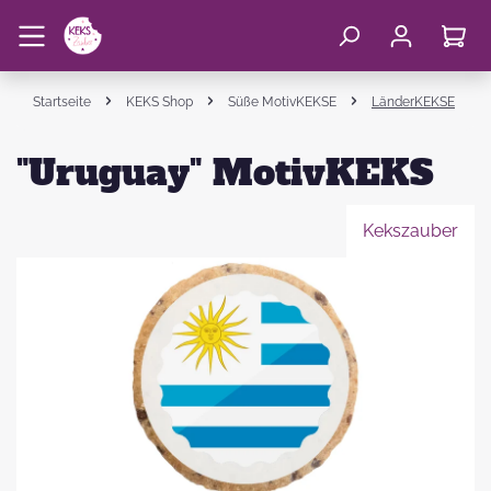
Startseite
KEKS Shop
Süße MotivKEKSE
LänderKEKSE
"Uruguay" MotivKEKS
Kekszauber