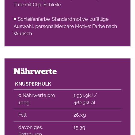
Tüte mit Clip-Schleife
♥ Schleifenfarbe: Standardmotive: zufällige
Auswahl, personalisierbare Motive: Farbe nach
Wunsch
Nährwerte
KNUSPERHULK
∅ Nährwerte pro
1.931,9kJ /
100g
462,3kCal
Fett
26,3g
davon ges.
15,3g
Fettsäuren