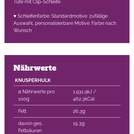
Tüte mit Clip-Schleife
♥ Schleifenfarbe: Standardmotive: zufällige
Auswahl, personalisierbare Motive: Farbe nach
Wunsch
Nährwerte
KNUSPERHULK
∅ Nährwerte pro
1.931,9kJ /
100g
462,3kCal
Fett
26,3g
davon ges.
15,3g
Fettsäuren