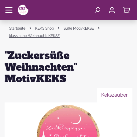
Startseite
KEKS Shop
Süße MotivKEKSE
klassische WeihnachtsKEKSE
"Zuckersüße
Weihnachten"
MotivKEKS
Kekszauber