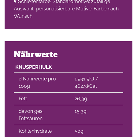
♥ Schleifenfarbe: Standardmotive: zufällige
Auswahl, personalisierbare Motive: Farbe nach
Wunsch
Nährwerte
KNUSPERHULK
∅ Nährwerte pro
1.931,9kJ /
100g
462,3kCal
Fett
26,3g
davon ges.
15,3g
Fettsäuren
Kohlenhydrate
50g