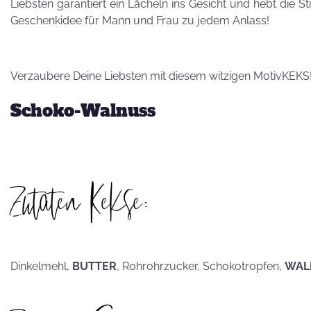
Besuch von
Liebsten garantiert ein Lächeln ins Gesicht und hebt die S
Petra Homeier
Geschenkidee für Mann und Frau zu jedem Anlass!
Verzaubere Deine Liebsten mit diesem witzigen MotivKEKS
Schoko-Walnuss
Kuriose
KEKSRekorde
Zutaten Kekse:
KEKS
für 
Vatertag,
Dinkelmehl,
BUTTER
, Rohrohrzucker, Schokotropfen,
WAL
Vatertag, für die
Leber wird's