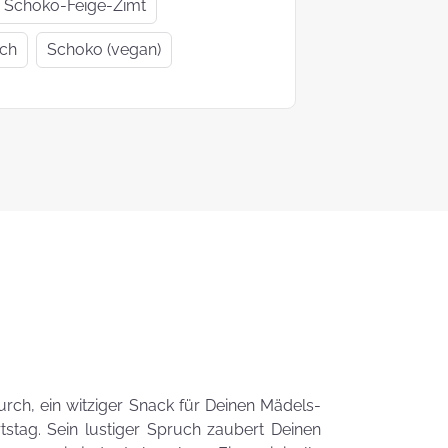
Geschenkideen
Geschenke
Schoko-Feige-Zimt
zur Einschulung
Mutter- un
ich
Schoko (vegan)
Vatertag
Ein Tag auf 4
KEKS-
Pfoten
Blumenstr
zum
Valentinsta
Woher kommt
der Brauch
Plätzchen zu
backen?
Das liebste Plätzchenrezep
der KEKSFee
urch, ein witziger Snack für Deinen Mädels-
tag. Sein lustiger Spruch zaubert Deinen