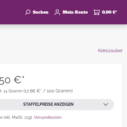
Suchen
Mein Konto
0,00 €*
Kekszauber
enke
hzeit
,50 €*
(17,86 €* / 100 Gramm)
t:
14 Gramm
STAFFELPREISE ANZEIGEN
leben
se inkl. MwSt. zzgl.
Versandkosten