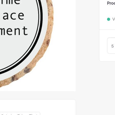
Pro
Sind Plätzchen
KEKSE?
Ve
Kunterbunte LogoKEKSE:
Leckere Werbegeschenke 
Weihnachten
KEKSTeig 
Löffeln: Zw
Varianten
struggle is real: Unsere
e nach nachhaltigen
ackungsoptionen