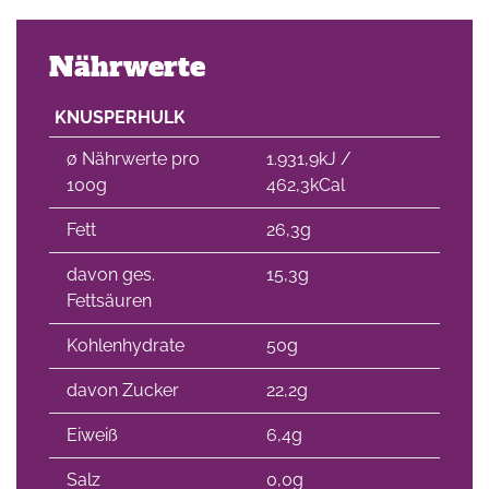
che
Nährwerte
KNUSPERHULK
∅ Nährwerte pro
1.931,9kJ /
100g
462,3kCal
Fett
26,3g
davon ges.
15,3g
Fettsäuren
Kohlenhydrate
50g
davon Zucker
22,2g
Eiweiß
6,4g
Salz
0,0g