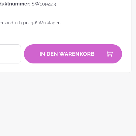
duktnummer:
SW10922.3
rsandfertig in: 4-6 Werktagen
zu
IN DEN WARENKORB
zum
ei