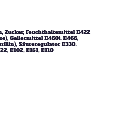
eben schön
saufen
Mehr als nur ein
Gaumenschmaus - Österli
Dekoideen mit Keksen
, Zucker, Feuchthaltemittel E422
s), Geliermittel E460i, E466,
illin), Säureregulator E330,
22, E102, E151, E110