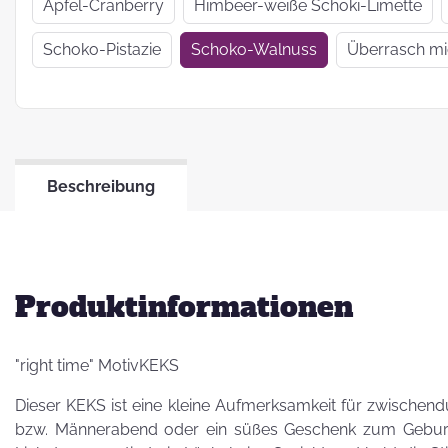
Wir haben uns
Apfel-Cranberry
Himbeer-weiße Schoki-Limette
verkrümelt...
Schoko-Pistazie
Schoko-Walnuss
Überrasch m
Ein Jahr Zwei-
Frau-Betrieb
Beschreibung
Jahresrückblick
2021
Produktinformationen
"right time" MotivKEKS
Dieser KEKS ist eine kleine Aufmerksamkeit für zwischend
bzw. Männerabend oder ein süßes Geschenk zum Geburts