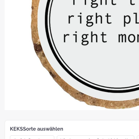
Platz für Plätzchen: 5 Fakten zu
Weihnachtsgebäck
How To:
MotivKEKS-
Designer
The 
Such
Verp
KEKSSorte auswählen