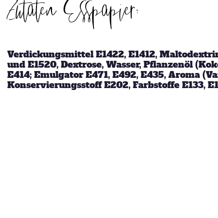
Zutaten Esspapier:
hammerhart
Verdickungsmittel E1422, E1412, Maltodextrin
und E1520, Dextrose, Wasser, Pflanzenöl (Koko
KEKSE als
E414; Emulgator E471, E492, E435, Aroma (Van
Postkarten?
Konservierungsstoff E202, Farbstoffe E133, E1