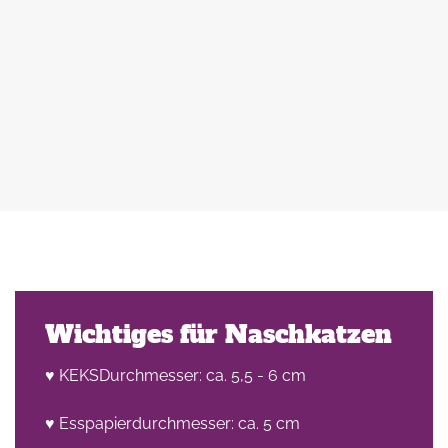
 zu
d
auß
g
Wichtiges für Naschkatzen
t
♥ KEKSDurchmesser: ca. 5,5 - 6 cm
♥ Esspapierdurchmesser: ca. 5 cm